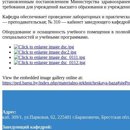
установленным постановлением Министерства здравоохране
требования для учреждений высшего образования и учреждени
Кафедра обеспечивает проведение лабораторных и практичес
— преподавательская; № 310 — кабинет заведующего кафедрой
Оборудование и оснащенность учебного помещения в полной
специальностей и учебными программами.
View the embedded image gallery online at:
https://ped.barsu.by/index.php/materialno-tekhnicheskaya-baza#sigP
Адрес:
каб. 309/1, ул.Парковая, 62, 225401 г.Барановичи, Брестская обл.
Заведующий кафедрой: