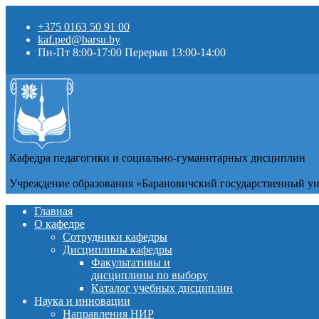
+375 0163 50 91 00
kaf.ped@barsu.by
Пн-Пт 8:00-17:00 Перерыв 13:00-14:00
Кафедра педагогики и социально-гуманитарных дисциплин
Учреждение образования «Барановичский государственный у
Главная
О кафедре
Сотрудники кафедры
Дисциплины кафедры
Факультативы и
дисциплины по выбору
Каталог учебных дисциплин
Наука и инновации
Направления НИР