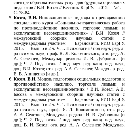
спектре образовательных услуг для будущихсоциальных
педагогов / В.И. Козел // Вестник КарГУ. – 2015. – №1. –
С. 78-84.
Козел, В.И.
Инновационные подходы к преподаванию
специального курса «Социально-педагогическая работа
по противодействию насилию, торговле людьми и
эксплуатации несовершеннолетних» / В.И. Козел //
межвузовский сборник научных статей с
международным участием. — Барановичи, РИО БарГУ,
2015. — Вып. 5 в 2 ч. Ч. 1. Психология / под науч. ред. д-
ра психол. наук, проф. Я. Л. Коломинского, отв. ред. А.
А. Селезнев, Междунар. редкол.: И. В. Дубровина [и
др.]; Ч. 2. Педагогика / под науч. ред. канд. пед. наук,
доц. В.И. Козел; отв. ред. А.А. Селезнев; Междунар. ред.
Е. В. Анищенко [и др.].
Козел, В.И.
Модель подготовки социальных педагогов к
противодействию насилию, торговле людьми и
эксплуатации несовершеннолетних / В.И. Козел, А.В.
Басова // межвузовский сборник научных статей с
международным участием. — Барановичи, РИО БарГУ,
2015. — Вып. 5 в 2 ч. Ч. 1. Психология / под науч. ред. д-
ра психол. наук, проф. Я. Л. Коломинского, отв. ред.
А. А. Селезнев, Междунар. редкол.: И. В. Дубровина [и
др.]; Ч. 2. Педагогика / под науч. ред. канд. пед. наук,
доц. В. И. Козел; отв. ред. А. А. Селезнев; Междунар.