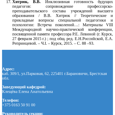
Хитрюк, В.В.
Инклюзивная готовность будущих
педагогов: сопровождение профессорско-
преподавательского состава учреждений высшего
образования / В.В. Хитрюк // Теоретические и
прикладные вопросы специальной педагогики и
психологии: Встреча поколений…: Материалы VIII
Международной научно-практической конференции,
посвященной памяти профессора Р.Е. Левиной (г. Курск,
27 февраля 2015 г.) ; под общ. ред. Е.Н.Российской, Е.А.
Репринцевой. – Ч.I. – Курск, 2015. – С. 88 –93.
Адрес:
каб. 309/1, ул.Парковая, 62, 225401 г.Барановичи, Брестская
обл.
Заведующий кафедрой:
Клещёва Елена Анатольевна
Телефон:
+375 0163 50 91 00
Руководитель секции: