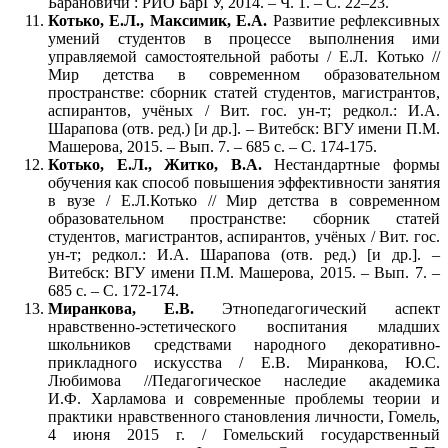
Барановичи : РИО БарГУ, 2014. – Ч. 1. – С. 22–23.
Котько, Е.Л., Максимик, Е.А.
Развитие рефлексивных
умений студентов в процессе выполнения ими
управляемой самостоятельной работы / Е.Л. Котько //
Мир детства в современном образовательном
пространстве: сборник статей студентов, магистрантов,
аспирантов, учёных / Вит. гос. ун-т; редкол.: И.А.
Шарапова (отв. ред.) [и др.]. – Витебск: ВГУ имени П.М.
Машерова, 2015. – Вып. 7. – 685 с. – С. 174-175.
Котько, Е.Л., Житко, В.А.
Нестандартные формы
обучения как способ повышения эффективности занятия
в вузе / Е.Л.Котько // Мир детства в современном
образовательном пространстве: сборник статей
студентов, магистрантов, аспирантов, учёных / Вит. гос.
ун-т; редкол.: И.А. Шарапова (отв. ред.) [и др.]. –
Витебск: ВГУ имени П.М. Машерова, 2015. – Вып. 7. –
685 с. – С. 172-174.
Миранкова, Е.В.
Этнопедагогический аспект
нравственно-эстетического воспитания младших
школьников средствами народного декоративно-
прикладного искусства / Е.В. Миранкова, Ю.С.
Любимова //Педагогическое наследие академика
И.Ф. Харламова и современные проблемы теории и
практики нравственного становления личности, Гомель,
4 июня 2015 г. / Гомельский государственный