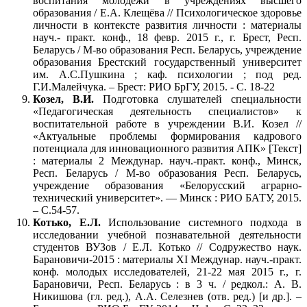
воспитания молодежи в учреждениях высшего
образования / Е.А. Клещёва // Психологическое здоровье
личности в контексте развития личности : материалы
науч.- практ. конф., 18 февр. 2015 г., г. Брест, Респ.
Беларусь / М-во образования Респ. Беларусь, учреждение
образования Брестский государственный университет
им. А.С.Пушкина ; каф. психологии ; под ред.
Г.И.Малейчука. – Брест: РИО БрГУ, 2015. - С. 18-22
Козел, В.И.
Подготовка слушателей специальности
«Педагогическая деятельность специалистов» к
воспитательной работе в учреждении В.И. Козел //
«Актуальные проблемы формирования кадрового
потенциала для инновационного развития АПК» [Текст]
: материалы 2 Междунар. науч.-практ. конф., Минск,
Респ. Беларусь / М-во образования Респ. Беларусь,
учреждение образования «Белорусский аграрно-
технический университет». — Минск : РИО БАТУ, 2015.
– С.54-57.
Котько, Е.Л.
Использование системного подхода в
исследовании учебной познавательной деятельности
студентов ВУЗов / Е.Л. Котько // Содружество наук.
Барановичи-2015 : материалы ХI Междунар. науч.-практ.
конф. молодых исследователей, 21-22 мая 2015 г., г.
Барановичи, Респ. Беларусь : в 3 ч. / редкол.: А. В.
Никишова (гл. ред.), А.А. Селезнев (отв. ред.) [и др.]. –