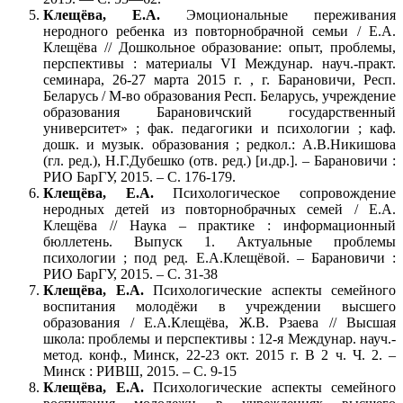
Клещёва, Е.А.
Эмоциональные переживания
неродного ребенка из повторнобрачной семьи / Е.А.
Клещёва // Дошкольное образование: опыт, проблемы,
перспективы : материалы VI Междунар. науч.-практ.
семинара, 26-27 марта 2015 г. , г. Барановичи, Респ.
Беларусь / М-во образования Респ. Беларусь, учреждение
образования Барановичский государственный
университет» ; фак. педагогики и психологии ; каф.
дошк. и музык. образования ; редкол.: А.В.Никишова
(гл. ред.), Н.Г.Дубешко (отв. ред.) [и.др.]. – Барановичи :
РИО БарГУ, 2015. – С. 176-179.
Клещёва, Е.А.
Психологическое сопровождение
неродных детей из повторнобрачных семей / Е.А.
Клещёва // Наука – практике : информационный
бюллетень. Выпуск 1. Актуальные проблемы
психологии ; под ред. Е.А.Клещёвой. – Барановичи :
РИО БарГУ, 2015. – С. 31-38
Клещёва, Е.А.
Психологические аспекты семейного
воспитания молодёжи в учреждении высшего
образования / Е.А.Клещёва, Ж.В. Рзаева // Высшая
школа: проблемы и перспективы : 12-я Междунар. науч.-
метод. конф., Минск, 22-23 окт. 2015 г. В 2 ч. Ч. 2. –
Минск : РИВШ, 2015. – С. 9-15
Клещёва, Е.А.
Психологические аспекты семейного