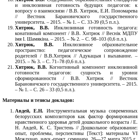
и инклюзивная готовность будущих педагогов: к
вопросу о взаимосвязи / В.В. Хитрюк, Е.И. Пономарева
// Вестник Барановичского государственного
университета. – 2015. – № 1. – С. 33-39 (0,5 п.л.).
Хитрюк, В.В.
Инклюзивная готовность педагога:
конативный компонент / В.В. Хитрюк // Веснiк МДПУ
iмя І. Шамякіна. – 2015. – № 2. – С. 98–103 (0,6 п.л.).
Хитрюк, В.В.
Инклюзивное образовательное
пространство: педагогическое сопровождение
родителей / В.В.Хитрюк // Адукацыя і выхаванне. –
2015. – № 3. – С. 71–78 (0,6 п.л.).
Хитрюк, В.В.
Когнитивный компонент инклюзивной
готовности педагогов: сущность и уровни
сформированности / В.В. Хитрюк // Вестник
Барановичского государственного университета. – 2015.
– № 1. – С. 26 – 33 (0,5 п.л.).
Материалы и тезисы докладов:
Авдей, Е.Н.
Инструментальная музыка современных
белорусских композиторов как фактор формирования
нравственного здоровья детей дошкольного возраста / Е.
Н. Авдей, К. С. Тристень // Дошкольное образование:
опыт, проблемы, перспективы [Текст]: материалы VI
Междунар. науч.-практ. семинара, 26—27 марта 2015 г.,