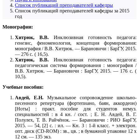
Список публикаций преподавателей кафедры
Список публикаций преподавателей кафедры за 2015
год
Монографии:
Хитрюк, В.В.
Инклюзивная готовность педагога:
генезис, феноменология, концепция формирования:
монография / В.В. Хитрюк. — Барановичи : БарГУ, 2015.
— 276 с. ( 16,5).
Хитрюк, В.В.
Инклюзивная готовность педагога:
педагогическая система формирования : монография /
В.В. Хитрюк. — Барановичи : БарГУ, 2015. — 176 с. (
10,5).
Учебные пособия:
Авдей, Е.Н.
Музыкальное сопровождение школьно-
песенного репертуара (фортепиано, баян, аккордеон)
[Ноты] : практ. пособие для студентов немуз.
специальностей : в 4 кн. / сост. ; Е. Н. Авдей, В. Г.
Полулех, Т. В. Райчёнок. — Барановичи : РИО БарГУ,
2015. — 54, [2] с. : ил. — Кн. 3 : 1-й класс. + электрон.
опт. диск (CD-ROM) : зв., цв. ; в бумажной упаковке 12 x
12 см. — 135 экз.