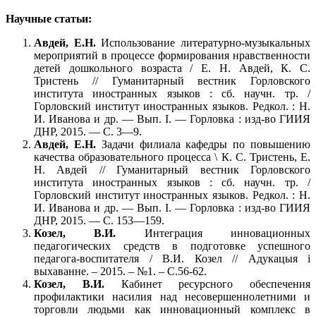
Научные статьи:
Авдей, Е.Н.
Использование литературно-музыкальных
мероприятий в процессе формирования нравственности
детей дошкольного возраста / Е. Н. Авдей, К. С.
Тристень // Гуманитарный вестник Горловского
института иностранных языков : сб. научн. тр. /
Горловский институт иностранных языков. Редкол. : Н.
И. Иванова и др. — Вып. I. — Горловка : изд-во ГИИЯ
ДНР, 2015. — С. 3—9.
Авдей, Е.Н.
Задачи филиала кафедры по повышению
качества образовательного процесса \ К. С. Тристень, Е.
Н. Авдей // Гуманитарный вестник Горловского
института иностранных языков : сб. научн. тр. /
Горловский институт иностранных языков. Редкол. : Н.
И. Иванова и др. — Вып. I. — Горловка : изд-во ГИИЯ
ДНР, 2015. — С. 153—159.
Козел, В.И.
Интеграция инновационных
педагогических средств в подготовке успешного
педагога-воспитателя / В.И. Козел // Адукацыя i
выхаванне. – 2015. – №1. – С.56-62.
Козел, В.И.
Кабинет ресурсного обеспечения
профилактики насилия над несовершеннолетними и
торговли людьми как инновационный комплекс в