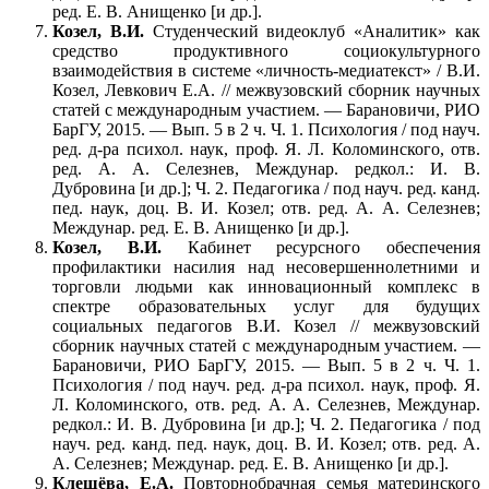
ред. Е. В. Анищенко [и др.].
Козел, В.И.
Студенческий видеоклуб «Аналитик» как
средство продуктивного социокультурного
взаимодействия в системе «личность-медиатекст» / В.И.
Козел, Левкович Е.А. // межвузовский сборник научных
статей с международным участием. — Барановичи, РИО
БарГУ, 2015. — Вып. 5 в 2 ч. Ч. 1. Психология / под науч.
ред. д-ра психол. наук, проф. Я. Л. Коломинского, отв.
ред. А. А. Селезнев, Междунар. редкол.: И. В.
Дубровина [и др.]; Ч. 2. Педагогика / под науч. ред. канд.
пед. наук, доц. В. И. Козел; отв. ред. А. А. Селезнев;
Междунар. ред. Е. В. Анищенко [и др.].
Козел, В.И.
Кабинет ресурсного обеспечения
профилактики насилия над несовершеннолетними и
торговли людьми как инновационный комплекс в
спектре образовательных услуг для будущих
социальных педагогов В.И. Козел // межвузовский
сборник научных статей с международным участием. —
Барановичи, РИО БарГУ, 2015. — Вып. 5 в 2 ч. Ч. 1.
Психология / под науч. ред. д-ра психол. наук, проф. Я.
Л. Коломинского, отв. ред. А. А. Селезнев, Междунар.
редкол.: И. В. Дубровина [и др.]; Ч. 2. Педагогика / под
науч. ред. канд. пед. наук, доц. В. И. Козел; отв. ред. А.
А. Селезнев; Междунар. ред. Е. В. Анищенко [и др.].
Клещёва, Е.А.
Повторнобрачная семья материнского