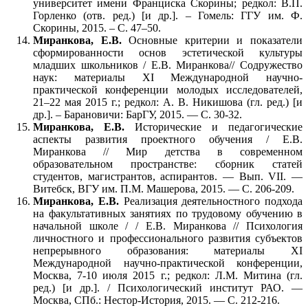
университет имени Франциска Скорины; редкол: В.П.
Горленко (отв. ред.) [и др.]. – Гомель: ГГУ им. Ф.
Скорины, 2015. – С. 47–50.
Миранкова, Е.В.
Основные критерии и показатели
сформированности основ эстетической культуры
младших школьников / Е.В. Миранкова// Содружество
наук: материалы XI Международной научно-
практической конференции молодых исследователей,
21–22 мая 2015 г.; редкол: А. В. Никишова (гл. ред.) [и
др.]. – Барановичи: БарГУ, 2015. — С. 30-32.
Миранкова, Е.В.
Исторические и педагогические
аспекты развития проектного обучения / Е.В.
Миранкова // Мир детства в современном
образовательном пространстве: сборник статей
студентов, магистрантов, аспирантов. — Вып. VII. —
Витебск, ВГУ им. П.М. Машерова, 2015. — С. 206-209.
Миранкова, Е.В.
Реализация деятельностного подхода
на факультативных занятиях по трудовому обучению в
начальной школе / / Е.В. Миранкова // Психология
личностного и профессионального развития субъектов
непрерывного образования: материалы ХI
Международной научно-практической конференции,
Москва, 7-10 июля 2015 г.; редкол: Л.М. Митина (гл.
ред.) [и др.]. / Психологический институт РАО. —
Москва, СПб.: Нестор-История, 2015. — С. 212-216.