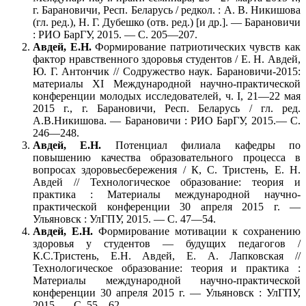
г. Барановичи, Респ. Беларусь / редкол. : А. В. Никишова
(гл. ред.), Н. Г. Дубешко (отв. ред.) [и др.]. — Барановичи
: РИО БарГУ, 2015. — С. 205—207.
Авдей, Е.Н.
Формирование патриотических чувств как
фактор нравственного здоровья студентов / Е. Н. Авдей,
Ю. Г. Антончик // Содружество наук. Барановичи-2015:
материалы XI Международной научно-практической
конференции молодых исследователей, ч. I, 21—22 мая
2015 г., г. Барановичи, Респ. Беларусь / гл. ред.
А.В.Никишова. — Барановичи : РИО БарГУ, 2015.— С.
246—248.
Авдей, Е.Н.
Потенциал филиала кафедры по
повышению качества образовательного процесса в
вопросах здоровьесбережения / К, С. Тристень, Е. Н.
Авдей // Технологическое образование: теория и
практика : Материалы международной научно-
практической конференции 30 апреля 2015 г. —
Ульяновск : УлГПУ, 2015. — С. 47—54.
Авдей, Е.Н.
Формирование мотивации к сохранению
здоровья у студентов — будущих педагогов /
К.С.Тристень, Е.Н. Авдей, Е. А. Лапковская //
Технологическое образование: теория и практика :
Материалы международной научно-практической
конференции 30 апреля 2015 г. — Ульяновск : УлГПУ,
2015. — С. 55—62.