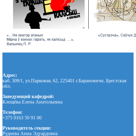
Адрес:
каб. 309/1, ул.Парковая, 62, 225401 г.Барановичи, Брестская
обл.
Заведующий кафедрой:
Клещёва Елена Анатольевна
Телефон:
+375 0163 50 91 00
Руководитель секции:
Руднева Анна Эдуардовна