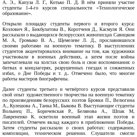
А. Э., Капуза Л. Г., Котько П. Д. В нём приняли участие
студенты 1-4-го курсов специальности «Технологическое
образование».
Открыли площадку студенты первого и второго курса:
Козлович Я., Бикбулатова В., Коротченя Д., Касмуля Я. Они
рассказали о выдающихся белорусских живописцах Савицком
М. А, Громыко В. А., Щемелеве Л. Д., прославившихся
своими работами на военную тематику. В выступлениях
студентов акцентировалось внимание на том, как художники
участвовали в военных действиях, а затем после войны
запечатлевали на холстах свою боль и свои воспоминания: о
битвах и концлагерях, разрушенных гнездах и сожженных
избах, о Дне Победы и т. д.. Отмечено было, что многие
работы мастеров биографичны.
Далее студенты третьего и четвёртого курсов представили
свой опыт художественного творчества на военную тематику
по произведениям белорусских поэтов Бровки П., Велюгина
А., Кулешова А., Танка М., Быкова В. Выступающие студенты
Волынец П., Боричевская Р., Белянова А., Шпак М,
Лаврененко К. осветили военный этап жизни поэтов и
писателей. Отмечен вклад каждого в приближении Победы.
Затем студенты рассказали о своих работах: содержании,
композиции, техническом решении. Слушатели смогли