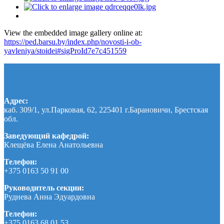
View the embedded image gallery online at:
https://ped.barsu.by/index.php/novosti-i-ob-
yavleniya/stoidei#sigProId7e7c451559
Адрес:
каб. 309/1, ул.Парковая, 62, 225401 г.Барановичи, Брестская
обл.
Заведующий кафедрой:
Клещёва Елена Анатольевна
Телефон:
+375 0163 50 91 00
Руководитель секции:
Руднева Анна Эдуардовна
Телефон:
+375 0163 68 01 53