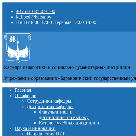
+375 0163 50 91 00
kaf.ped@barsu.by
Пн-Пт 8:00-17:00 Перерыв 13:00-14:00
Кафедра педагогики и социально-гуманитарных дисциплин
Учреждение образования «Барановичский государственный у
Главная
О кафедре
Сотрудники кафедры
Дисциплины кафедры
Факультативы и
дисциплины по выбору
Каталог учебных дисциплин
Наука и инновации
Направления НИР