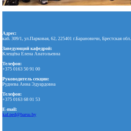
Адрес:
каб. 309/1, ул.Парковая, 62, 225401 г.Барановичи, Брестская обл.
Заведующий кафедрой:
Клещёва Елена Анатольевна
Телефон:
+375 0163 50 91 00
Руководитель секции:
Руднева Анна Эдуардовна
Телефон:
+375 0163 68 01 53
E-mail:
kaf.ped@barsu.by